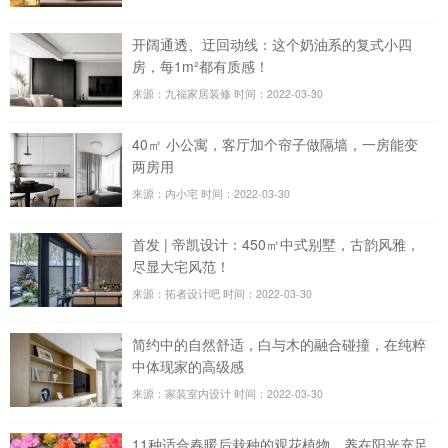
开阔通透、迂回动线：这个奶油系的复式小四
房，每1m²都有质感！
来源：九福家居装修
时间：2022-03-30
40㎡ 小公寓，客厅加个帘子做隔墙，一房能变
两房用
来源：内小宅
时间：2022-03-30
首发 | 帝凯设计：450㎡中式别墅，古韵风雅，
尽显大宅风范！
来源：拓者设计吧
时间：2022-03-30
简约中的自然舒适，白与木的融合碰撞，在纯粹
中体现家的高级感
来源：家装室内设计
时间：2022-03-30
11种适合春暖后栽种的观花植物，养在阳光充足