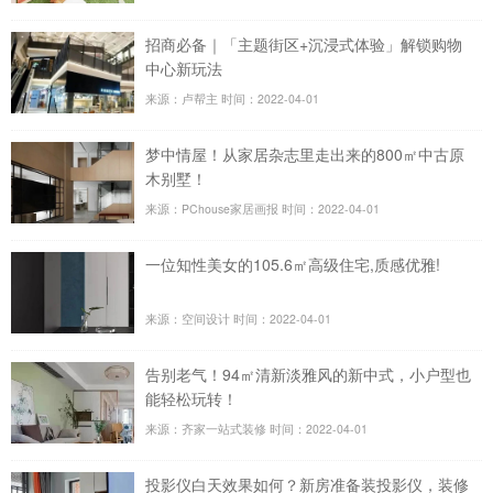
招商必备｜「主题街区+沉浸式体验」解锁购物
中心新玩法
来源：卢帮主
时间：2022-04-01
梦中情屋！从家居杂志里走出来的800㎡中古原
木别墅！
来源：PChouse家居画报
时间：2022-04-01
一位知性美女的105.6㎡高级住宅,质感优雅!
来源：空间设计
时间：2022-04-01
告别老气！94㎡清新淡雅风的新中式，小户型也
能轻松玩转！
来源：齐家一站式装修
时间：2022-04-01
投影仪白天效果如何？新房准备装投影仪，装修