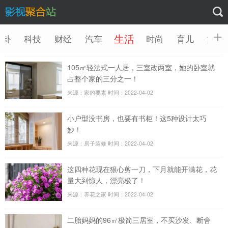
生活
八卦
科技
财经
汽车
时尚
育儿
旅游
105㎡轻法式一人居，三室改两室，她的卧室就
占整个家的三分之一！
来源：家的要素
时间：2022-04-02
小户型没书房，也要有书柜！这5种设计太巧
妙！
来源：房子装修
时间：2022-04-02
这四种花现在狠心剪一刀，下月就能开满花，花
量大到惊人，漂亮极了！
来源：养花之家
时间：2022-04-02
二胎妈妈的96㎡极简三居室，不买沙发、断舍