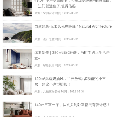
49.5㎡小户型温馨宅：巧用玻璃隔断+酷感黑白,
一进门就迷住了,值得借鉴
来源：空间设计
时间：2022-03-31
自然建筑·无限风光在险峰 / Natural Architecture
来源：设计之旅
时间：2022-03-31
缪斯新作 | 380㎡现代轻奢，当时尚遇上生活诗
意~
来源：缪斯设计
时间：2022-03-31
120m²温馨奶油风，半开放式+多功能的小三
居，建议小户型照搬！
来源：九福家居装修
时间：2022-03-31
140㎡三室一厅，从玄关到卧室都很有设计感！