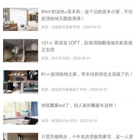
80m²奶油色+原木风：这个治愈原木小屋，不仅
超强收纳又颜值满满！
来源：九福家居装修
时间：2022-04-01
121㎡ 两居室 LOFT，卧室用隔断墙做衣柜美观
又实用​
来源：内小宅
时间：2022-04-01
81㎡超强收纳之家，草木绿厨房也太高级了叭！
来源：潮流室内装修设计
时间：2022-04-01
传统飘窗out了，别人家的飘窗长这样！
来源：家居设计会
时间：2022-04-01
只需关键两步，十年老房变极简豪宅，这一人居