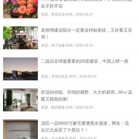
处才好开花
来源：养花交流
时间：2022-03-31
老师傅建议阳台一定要这样贴瓷砖，又好看又实
用！
来源：房子装修
时间：2022-03-31
二战后全球最重要的25座建筑，中国上榜一座
来源：丹尼尔先生
时间：2022-03-31
舒适的动线、开阔的视野、大大的厨房...90㎡温
暖又精致的家!
来源：家的要素
时间：2022-03-31
汤臣一品9500万豪宅屡遭粪水漫灌，网友：花
近亿元就买了个粪坑？！
来源：设计本家居
时间：2022-03-31