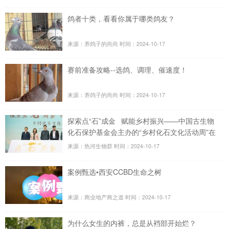
鸽者十类，看看你属于哪类鸽友？
来源：养鸽子的尚尚
时间：2024-10-17
赛前准备攻略--选鸽、调理、催速度！
来源：养鸽子的尚尚
时间：2024-10-17
探索点“石”成金 赋能乡村振兴——中国古生物
化石保护基金会主办的“乡村化石文化活动周”在
浙江建德李家镇举办并圆满结束
来源：热河生物群
时间：2024-10-17
案例甄选•西安CCBD生命之树
来源：商业地产商之道
时间：2024-10-17
为什么女生的内裤，总是从裆部开始烂？