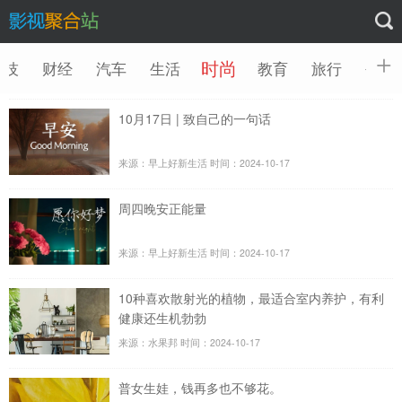
时尚
科技
财经
汽车
生活
教育
旅行
创业
10月17日 | 致自己的一句话
来源：早上好新生活
时间：2024-10-17
周四晚安正能量
来源：早上好新生活
时间：2024-10-17
​10种喜欢散射光的植物，最适合室内养护，有利
健康还生机勃勃
来源：水果邦
时间：2024-10-17
普女生娃，钱再多也不够花。