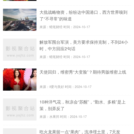
大批战略物资，纷纷达中国港口，西方世界嗅到
了“不寻常”的味道
来源：蜡笔财经
时间：2024-10-17
解放军围台军演，美方要求保持克制，不到24小
时，中方回应2句话
来源：蜡笔财经
时间：2024-10-17
天使回归，维密秀“大变脸”？期待男版维密上线
来源：if爱与美好
时间：2024-10-17
10种洋气花，秋凉会“苏醒”，“勤水、多粮”是上
策，别弄反了
来源：水果邦
时间：2024-10-17
吃火龙果留一点“果肉”，洗净埋土里，7天发