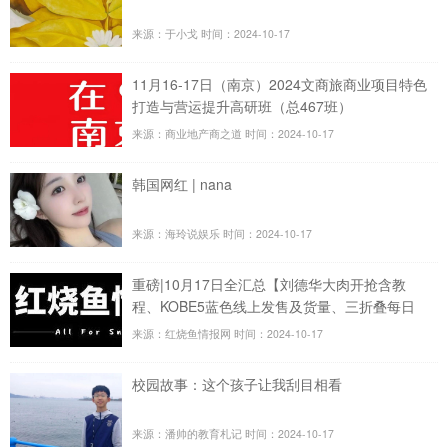
来源：于小戈
时间：2024-10-17
11月16-17日（南京）2024文商旅商业项目特色
打造与营运提升高研班（总467班）
来源：商业地产商之道
时间：2024-10-17
韩国网红 | nana
来源：海玲说娱乐
时间：2024-10-17
重磅|10月17日全汇总【刘德华大肉开抢含教
程、KOBE5蓝色线上发售及货量、三折叠每日
抢购、飞天每日行情！】
来源：红烧鱼情报网
时间：2024-10-17
校园故事：这个孩子让我刮目相看
来源：潘帅的教育札记
时间：2024-10-17