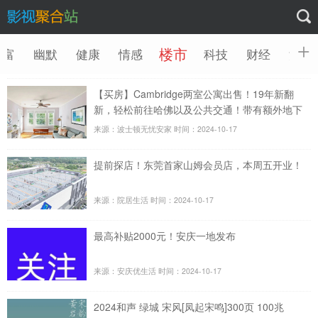
楼市
财富
幽默
健康
情感
科技
财经
汽车
【买房】Cambridge两室公寓出售！19年新翻
新，轻松前往哈佛以及公共交通！带有额外地下
储藏室～
来源：波士顿无忧安家
时间：2024-10-17
提前探店！东莞首家山姆会员店，本周五开业！
来源：院居生活
时间：2024-10-17
最高补贴2000元！安庆一地发布
来源：安庆优生活
时间：2024-10-17
2024和声 绿城 宋风[凤起宋鸣]300页 100兆