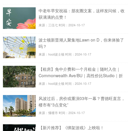
中老年早安祝福：朋友圈文案，这样发问候，收
获满满的点赞！
来源：三伍七
时间：2024-10-17
波士顿新晋潮人聚集地Lawn on D，你来体验了
吗？
来源：hooli波士顿
时间：2024-10-17
【租房】免中介费和一个月租金｜随时入住｜
Commonwealth Ave/BU｜高性价比Studio｜折
后1833包水暖
来源：hooli波士顿
时间：2024-10-17
风波过后，房价或重演03年一幕？曹德旺直言，
楼市有“3点变化”
来源：懂楼市
时间：2024-10-17
【新片推荐】《绑架游戏》上映啦！