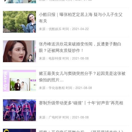
小酷日报｜曝张柏芝定居上海 疑与小儿子生父
有关
来源：优酷娱乐
时间：2021-04-22
张丹峰送洪欣花束破婚变传闻，反遭妻子翻白
眼？还被网友质疑炒作！
来源：电影特搜
时间：2021-08-08
赌王最美女儿与窦骁突然分手？起因竟是这张被
偷拍的照片…
来源：学化妆教程
时间：2021-08-08
赛制升级带动更多“碰撞”丨十年“好声音”再亮相
来源：广电时评
时间：2021-08-08