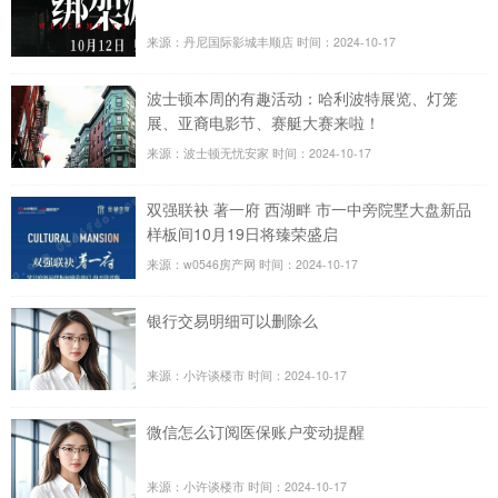
来源：丹尼国际影城丰顺店
时间：2024-10-17
波士顿本周的有趣活动：哈利波特展览、灯笼
展、亚裔电影节、赛艇大赛来啦！
来源：波士顿无忧安家
时间：2024-10-17
双强联袂 著一府 西湖畔 市一中旁院墅大盘新品
样板间10月19日将臻荣盛启
来源：w0546房产网
时间：2024-10-17
银行交易明细可以删除么
来源：小许谈楼市
时间：2024-10-17
微信怎么订阅医保账户变动提醒
来源：小许谈楼市
时间：2024-10-17