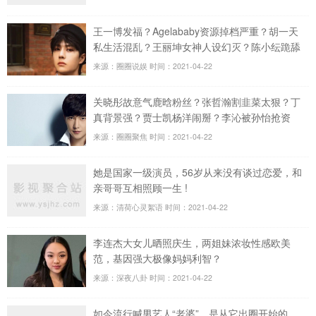
王一博发福？Agelababy资源掉档严重？胡一天
私生活混乱？王丽坤女神人设幻灭？陈小纭跪舔
那英？
来源：圈圈说娱
时间：2021-04-22
关晓彤故意气鹿晗粉丝？张哲瀚割韭菜太狠？丁
真背景强？贾士凯杨洋闹掰？李沁被孙怡抢资
源？
来源：圈圈聚焦
时间：2021-04-22
她是国家一级演员，56岁从来没有谈过恋爱，和
亲哥哥互相照顾一生 !
来源：清荷心灵絮语
时间：2021-04-22
李连杰大女儿晒照庆生，两姐妹浓妆性感欧美
范，基因强大极像妈妈利智？
来源：深夜八卦
时间：2021-04-22
如今流行喊男艺人“老婆”，是从它出圈开始的