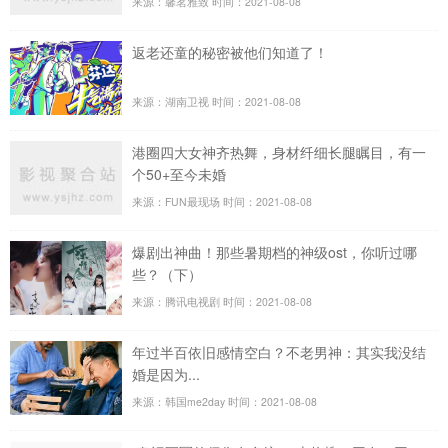
来源：馨茗雅致
时间：2021-08-08
返老还童的秘密被他们知道了！
来源：湖南卫视
时间：2021-08-08
港圈四大女神齐热舞，身材纤细长腿瞩目，有一
个50+至今未婚
来源：FUN最现场
时间：2021-08-08
爆剧出神曲！那些暑期档的神级ost，你听过哪
些？（下）
来源：腾讯电视剧
时间：2021-08-08
年过半百依旧感情空白？不老男神：其实我没结
婚是因为...
来源：韩国me2day
时间：2021-08-08