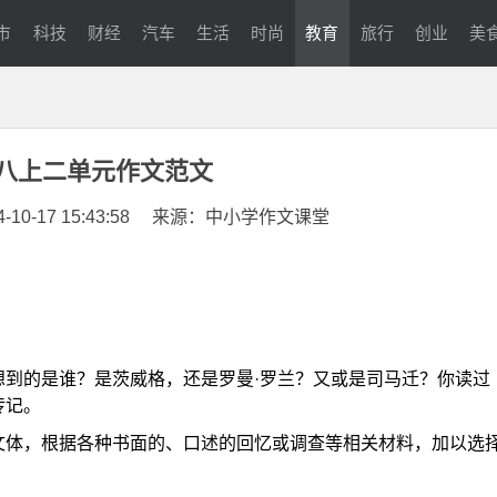
市
科技
财经
汽车
生活
时尚
教育
旅行
创业
美
八上二单元作文范文
0-17 15:43:58
来源：中小学作文课堂
想到的是谁？是茨威格，还是罗曼·罗兰？又或是司马迁？你读过
传记。
文体，根据各种书面的、口述的回忆或调查等相关材料，加以选