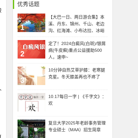
优秀话题
较
【大巴一日、两日游合集】本
溪、丹东、锦州、千山、老边
1
沟、红海滩、小布达拉、冰峪
沟、龙潭湾、云盘古、李官温
定了！2024白癜风(白斑)/银屑
泉、天门山等
病(牛皮癣)重点公益援助500
2
人，速申~
10分钟自热艾草护膝：老寒腿
克星。冬天膝盖再也不疼了
3
个
10.17每日一字 | 《千字文》：
欢
复旦大学2025年老龄事务管理
专业硕士（MAA）招生简章
真