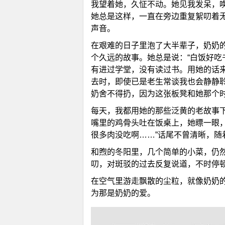
我望着她，久怔不动。她见我发呆，唤
她总是这样，一直在旁边重复絮叨着
声音。
在艰难的日子里泡了大半辈子，奶奶
个久远的故事。她总是说：“白饭好吃
有进过学堂，没有读过书。用她的话来
去时，即使已是老生常谈我也会静静
奶舍不得扔，因为这张板凳和她那个
每天，我都用她的那些泛黄的老故事
嘴里的鸡骨头吐在饭桌上，她瞟一眼
很多肉没吃啊……”话尾不曾清晰，随
和煦的冬阳里，几个简单的小菜，仍
叨，对斑驳的过去反复说道，不时停
在空气里游走飘散的尘粒，就像奶奶
为那是奶奶的爱。