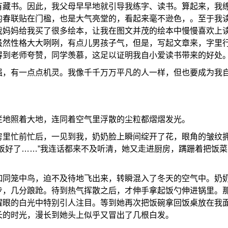
有藏书。因此，我父母早早地就引导我练字、读书。算起来，我
的春联贴在门楹，也是大气亮堂的，看起来毫不逊色，。至于我
我妈妈给我买了很多绘本，让我在图文并茂的绘本中慢慢喜欢上
虽然性格大大咧咧，有点儿男孩子气，但是，写起文章来，字里
得到老师夸赞，同学羡慕，这足以证明我自小爱读书带来的好处
强，有一点点机灵。我像千千万万平凡的人一样，但也要成为我
烂地照着大地，连同着空气里浮散的尘粒都熠熠发光。
房里忙前忙后，一见到我，奶奶脸上瞬间绽开了花，眼角的皱纹
饭好了……”我连话都来不及听清，她又走进厨房，蹒跚着把饭菜
如同笼中鸟，迫不及待地飞出来，转瞬混入了冬天的空气中。奶
步，几分踉跄。待到热气挥散之后，才伸手拿起饭勺伸进锅里。
耀眼的白光中特别引人注目。等到她再次把饭碗拿回饭桌放在我
长的时光，漫长到她头上似乎又冒出了几根白发。