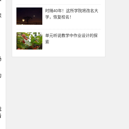
时隔40年！这所学院将改名大
保
学，恢复校名！
单元听说教学中作业设计的探
索
场
的
我
看