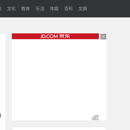
食
文化
教育
乐活
体娱
百科
文摘
择