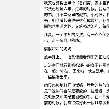
我家也算得上半个书香门第，家中富
书法已经足六年，过年的时候，我写
的书，并不是家里的藏书。小时候，
书，如今看起来也是很有成效的。我
间饱含生活之趣，文笔畅达流利，每
沈夏，一个平凡的女孩。有一点点倔
己，走一条自己的路。
絮絮叨叨的奶奶
放学路上，一抬头便能看到阳光正灿
走进家门就看到奶奶矮小的身子在厨
在一起：“小洁，回来啦！快去洗手，
一碟碟端出来。
她慢悠悠地打开电饭锅，腾腾的热气
见了这热气自然是要躲的，往后退一
只黢黑又布满老茧裂缝的手，在一片
前的时候，我觉得这好似一段非常漫