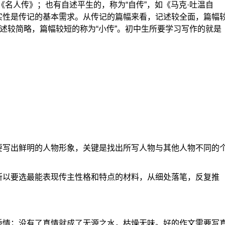
《名人传》；也有自述平生的，称为“自传”，如《马克·吐温自
实性是传记的基本需求。从传记的篇幅来看，记述较全面，篇幅
记述较简略，篇幅较短的称为“小传”。初中生所要学习写作的就是
要写出鲜明的人物形象，关键是找出所写人物与其他人物不同的
所以要选最能表现传主性格和特点的材料，从细处落笔，反复推
矫情；没有了真情就成了无源之水，枯燥无味。好的作文需要写