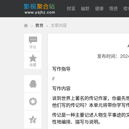
财富
幽默
健康
情感
楼
教育
文章内容
美体
评论
影
›
›
发布时间：2024-1
收藏
写作指导
//
写作内容
说到世界上著名的传记作家，你最先
他们写的传记吗？本单元将带你学写
视
传记是一种主要记述人物生平事迹的
性地编排、描写与说明。