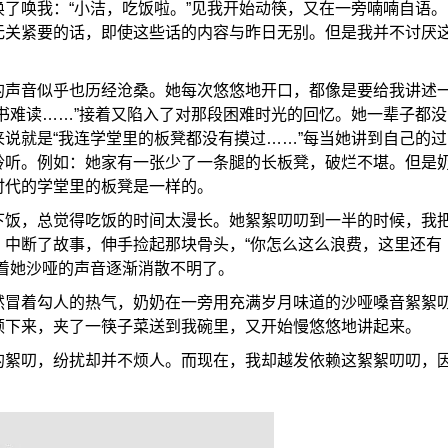
了唤我：“小洁，吃饭啦。”见我开始动筷，又在一旁喃喃自语。
无关紧要的话，即使这些话的内容与昨日无别。但是我并不讨厌
的声音似乎也历经沧桑。她每次悠悠地开口，都像是要给我讲述
书难读……”接着又陷入了对那段困难时光的回忆。她一辈子都没
说就是“我连学堂里的板凳都没有摸过……”每当她讲到自己的过
聆听。例如：她家有一张少了一条腿的长板凳，破烂不堪。但是
时代的学堂里的板凳是一样的。
下饭，总觉得吃饭的时间太漫长。她絮絮叨叨到一半的时候，我
，中断了故事，伸手捡起那块骨头，“你怎么这么浪费，这里还有
着她沙哑的声音逐渐消散不明了。
然冒着勾人的热气，奶奶在一旁用充满岁月味道的沙哑嗓音絮絮
顿下来，夹了一筷子菜送到我碗里，又开始慢悠悠地讲起来。
的絮叨，纷扰却并不烦人。而现在，我却越发依赖这絮絮叨叨，