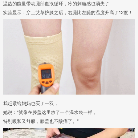
温热的能量带动
腿部血液循环
，冷的刺痛感也消失了
实验显示：穿上艾草护膝之后，右腿比左腿的温度升高了12度！
我赶紧给妈妈也买了一双，
她说：“就像在膝盖这里
放了一个温水袋
一样，
特别
暖和又舒服，膝盖也不酸痛
了。”