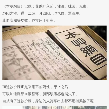
《本草纲目》记载
：艾以叶入药，性温、味苦、无毒、
纯阳之性、通十二经、具
回阳、理气血、逐湿寒
、
止血安胎等功效，亦常用于针灸。
而这款护膝正是采用它的药性，穿上之后，
可以
加速腿部血液循环
，腿部酸痛感也消失了。
自从有了这款护膝，身边的人骑车出去都不用挡风被了呢