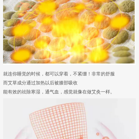
就连你睡觉的时候，都可以穿着，不紧绷！非常的舒服
而艾草成分通过加热以后被
膝部吸收
能有效的
祛除寒湿，通气血
，感觉就像在做艾灸一样。