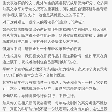
生发表这样的论文，此外陈鑫的英语初试成绩仅为47分，众多周
知英文水平对于论文撰写的重要性，所以他们合理怀疑陈鑫背后
有“神秘力量”的支持，这也是某种意义上的不公平。
对于这种观点，我个人的看法是“谁主张，谁举证”。
如果质疑者能够拿出确凿证据证明陈鑫的论文有问题，那么我相
信从官方到民意都不会帮他开脱，到时候该撤稿就撤稿，该取消
录取就取消录取，没有任何人会提出反对意见。
但如果不能，请停止对一个年轻农家孩子的伤害。
人性很复杂，我们喜欢在影视作品中看逆袭剧情，但如果真在身
边上演了，就很难控制住自己那颗“嫉妒”的心。
平时个个宣称应试分数不能与临床能力挂钩，这次却坚决表示考
了331分的陈鑫肯定当不了合格的医生。
其实很多学生没有搞清楚一个概念：考研和高考不一样，它更接
近于求职，初试成绩是入场券，最终的结果需要综合判断。
换句话说，导师觉得你行你就行，不行也行。
如果你关注相关新闻就会发现，每年名校刷掉的高分考生不胜枚
举，真正的科研能力绝不是一份试卷可以检测出来的，这也是设