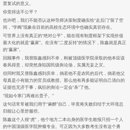
置复试的意义。
你觉得这不公平？
也许吧，我们不能否认这种导师决策制度确实给“走后门”留了空
间，“学阀”现象在目前的高校生态环境中也确实真切存在。
可世界上没有真正的“绝对公平”，能在现有制度框架下实现价值
最大化的就是“赢家”。在没有“二度反转”的情况下，陈鑫就是真正
的“赢家”。
回顾事件，我替陈鑫感到不幸，刚被顶级医学院录取的他本应该
春风得意，却突然身陷国民级舆论场，实属无妄之灾。
但同时我又替陈鑫感到庆幸，倘若他不是农民的后代，倘若他父
母真是小有能力的官员或教授。那么他有再多能证明自己清白的
证据也无济于事，疯狂的舆论一定会“杀”了他。
“现如今寒门再难出贵子。”
这句话常常被我们用于“麻醉”自己，毕竟将失败归结于大环境总
归能让心里舒服些。
陈鑫这个人很“虎”，他个地方二本出身的医学生敢报只招一个人
的中国顶级医学院肿瘤专业。可正因为大多数考生没有这个勇